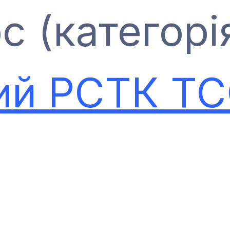
с (категорі
ий РСТК Т