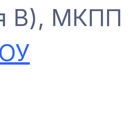
я В), МКПП
СОУ