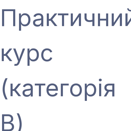
Практични
курс
(категорія
В)