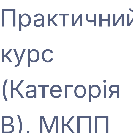
Практични
курс
(Категорія
В), МКПП