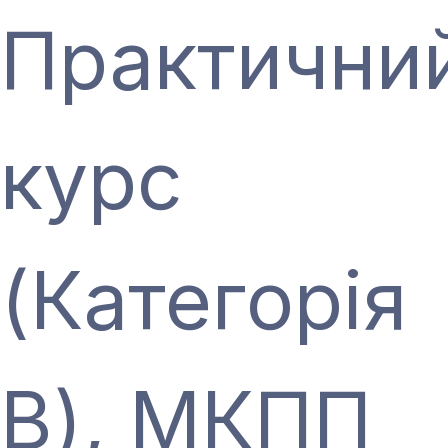
Практични
курс
(Категорія
В), МКПП