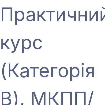
Практични
курс
(Категорія
В), МКПП/