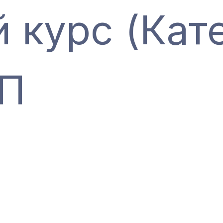
 курс (Кате
П