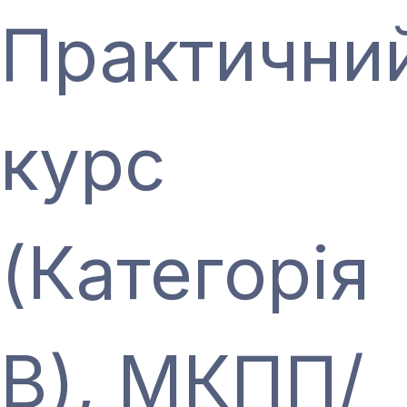
Практични
курс
(Категорія
В), МКПП/