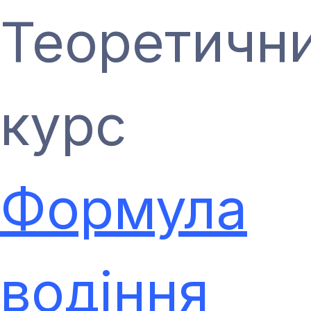
Теоретичн
курс
Формула
водіння