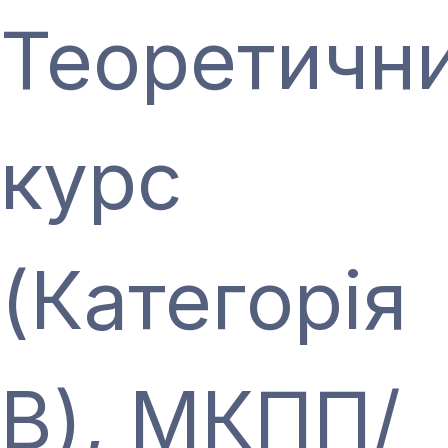
Теоретичн
курс
(Категорія
В), МКПП/