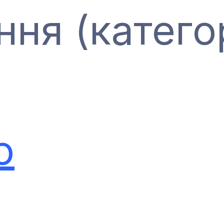
ння (категор
о