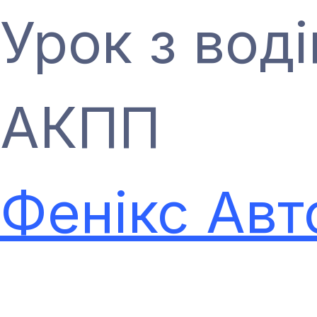
Урок з воді
АКПП
Фенікс Авт