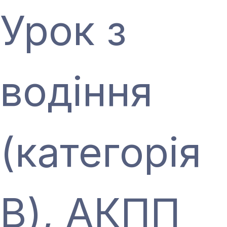
Урок з
водіння
(категорія
В), АКПП