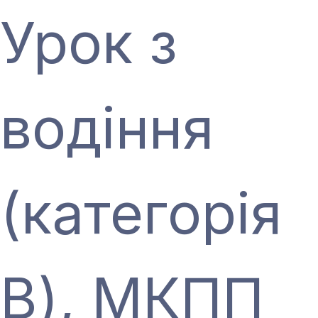
Урок з
водіння
(категорія
В), МКПП