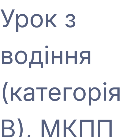
Урок з
водіння
(категорія
В), МКПП