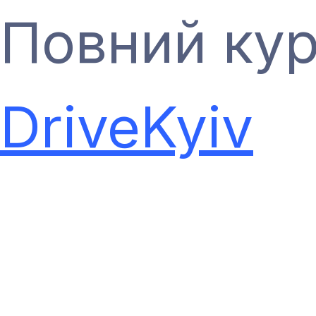
Повний кур
DriveKyiv