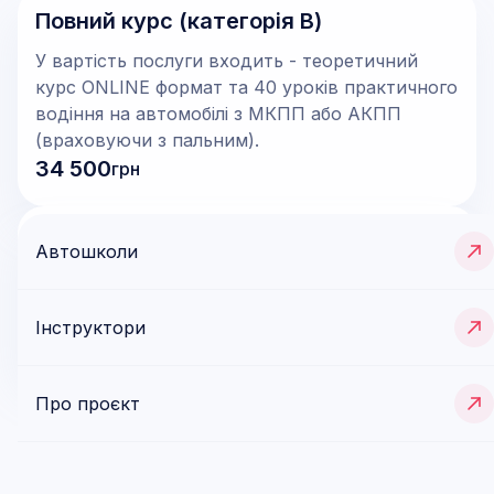
Повний курс (категорія В)
У вартість послуги входить - теоретичний
курс ONLINE формат та 40 уроків практичного
водіння на автомобілі з МКПП або АКПП
(враховуючи з пальним).
34 500
грн
Урок з водіння (категорія В)
Автошколи
1 година практичного водіння на автомобілі з
МКПП або АКПП.
Інструктори
800
грн/год
Ще послуги (
1
)
Про проєкт