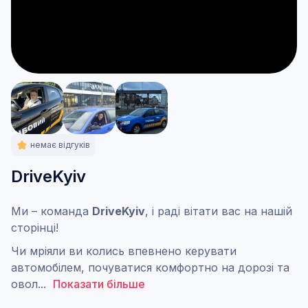
немає відгуків
DriveKyiv
Ми – команда
DriveKyiv
, і раді вітати вас на нашій
сторінці!
Чи мріяли ви колись впевнено керувати
автомобілем, почуватися комфортно на дорозі та
овол
...
Показати більше