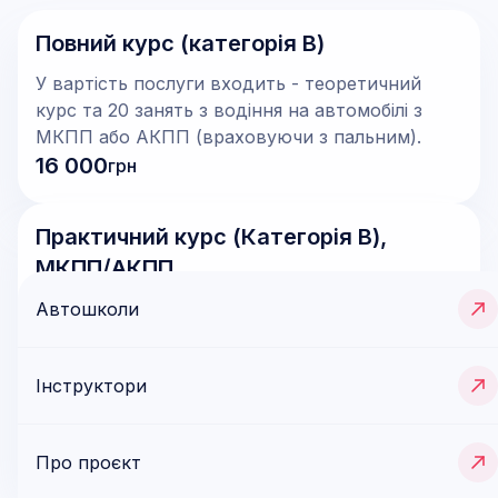
Повний курс (категорія В)
У вартість послуги входить - теоретичний
курс та 20 занять з водіння на автомобілі з
МКПП або АКПП (враховуючи з пальним).
16 000
грн
Практичний курс (Категорія В),
МКПП/АКПП
‍вартість вказана за 40 годин
Автошколи
Інструктори
28 000
грн
Записатися
Про проєкт