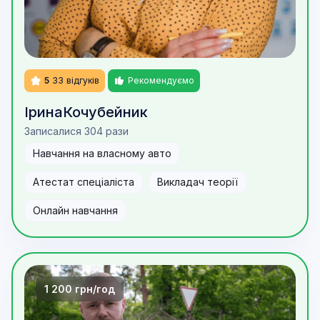
5
33
відгуків
Рекомендуємо
Ірина
Кочубейник
Записалися 304 рази
Навчання на власному авто
Атестат спеціаліста
Викладач теорії
Онлайн навчання
1 200 грн/год