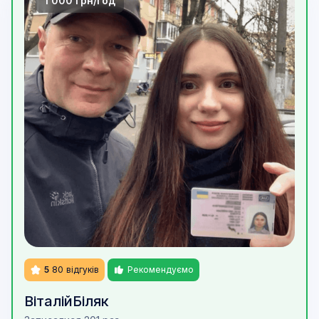
1 000 грн/год
5
80
відгуків
Рекомендуємо
Віталій
Біляк