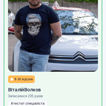
5
36
відгуків
Віталій
Волков
Записалися 235 разів
Атестат спеціаліста