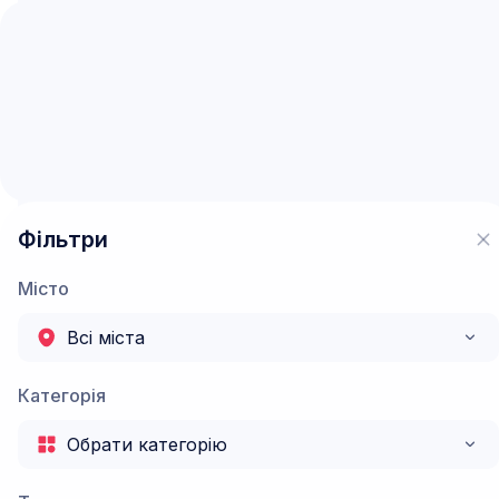
Instructor © 2025
Всі права захищені
Користувацька угода
Політика конфіденційності
Фільтри
Місто
Всі міста
Категорія
Обрати категорію