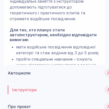
Індивідуальні заняття з інструктором
допомагають підготуватися до
теоретичного і практичного іспитів та
отримати водійське посвідчення.
Для тих, хто планує стати
автоінструктором, необхідно відповідати
вимогам:
мати водійське посвідчення відповідної
категорії та стаж водіння від 3 до 5 років;
пройти спеціальне навчання – існують
курси підготовки інструкторів з водіння,
після закінчення якого видається атестат
Автошколи
спеціаліста;
мати педагогічні навички – інструктор
повинен вміти пояснювати складні
Інструктори
поняття простою і доступною мовою;
досконало знати ПДР – інструктор
Про проєкт
повинен досконало знати правила