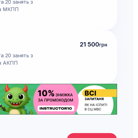
а 20 занять з
і з МКПП
21 500
грн
а 20 занять з
і з АКПП