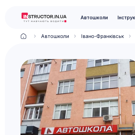
Автошколи
Інстру
Автошколи
Івано-Франківськ