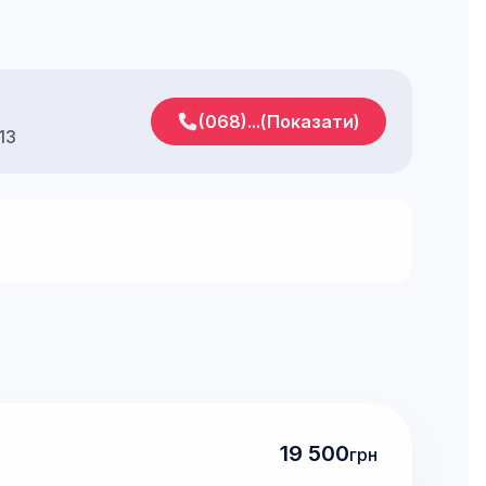
(068)...(Показати)
13
19 500
грн