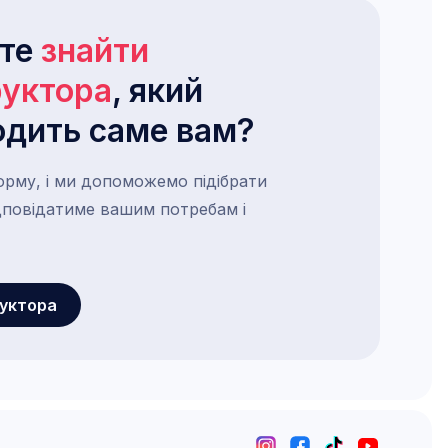
ете
знайти
руктора
, який
одить саме вам?
орму, і ми допоможемо підібрати
ідповідатиме вашим потребам і
руктора