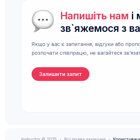
Напишіть нам
і 
зв`яжемося з в
Якщо у вас є запитання, відгуки або пропо
розпочати співпрацю, не вагайтеся зв’яза
Залишити запит
Instructor © 2025
Всі права захищені
Користувац