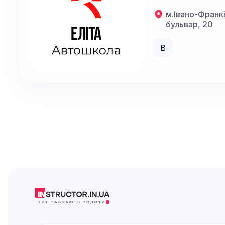
м.Івано-Франк
бульвар, 20
B