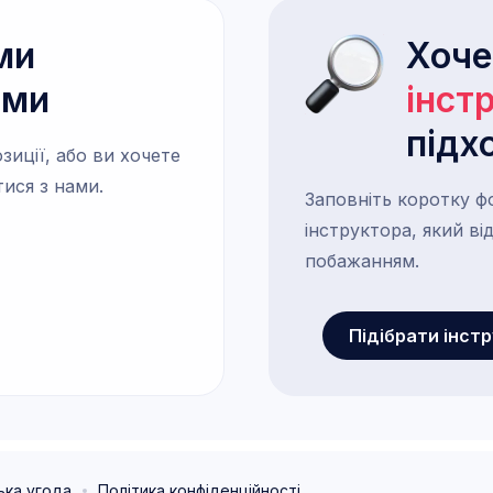
ми
Хоч
ами
інст
підх
зиції, або ви хочете
тися з нами.
Заповніть коротку ф
інструктора, який в
побажанням.
Підібрати інст
ька угода
Політика конфіденційності