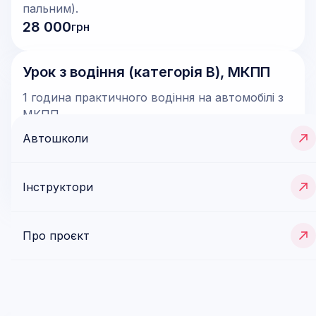
пальним).
28 000
грн
Урок з водіння (категорія В), МКПП
1 година практичного водіння на автомобілі з
МКПП.
700
грн/год
Автошколи
Записатися
Інструктори
Ще послуги (
1
)
Про проєкт
Відгуки (
0
)