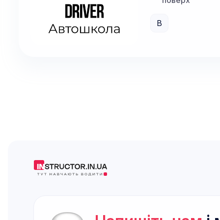
поверх
B