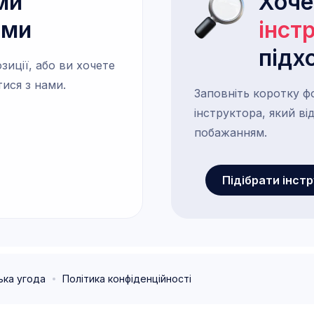
ми
Хоч
ами
інст
підх
зиції, або ви хочете
тися з нами.
Заповніть коротку ф
інструктора, який в
побажанням.
Підібрати інст
ька угода
Політика конфіденційності