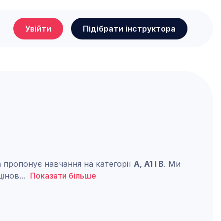
Увійти
Підібрати інструктора
а пропонує навчання на категорії
A, A1 і B
. Ми
цінов
...
Показати більше