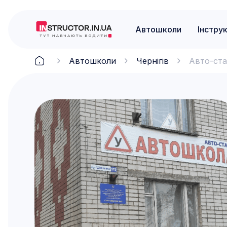
Автошколи
Інстру
Автошколи
Чернігів
Авто-ст