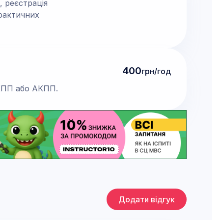
, реєстрація
практичних
400
грн/год
МКПП або АКПП.
Додати відгук