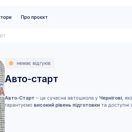
ктори
Про проєкт
арт
немає відгуків
Авто-старт
Авто-Старт
– це сучасна автошкола у
Чернігові
, як
гарантуємо
високий рівень підготовки
та доступні 