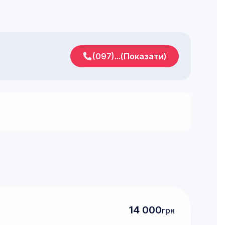
(097)...(Показати)
14 000
грн