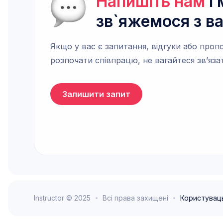
Напишіть нам
і 
зв`яжемося з в
Якщо у вас є запитання, відгуки або пропо
розпочати співпрацю, не вагайтеся зв’яза
Залишити запит
Instructor © 2025
Всі права захищені
Користувац