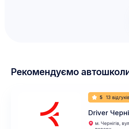
Рекомендуємо автошкол
5
13 відгукі
Driver Черні
м. Чернігів, в