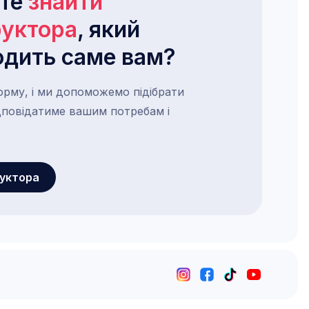
ете
знайти
руктора
, який
одить саме вам?
орму, і ми допоможемо підібрати
ідповідатиме вашим потребам і
руктора