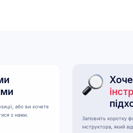
ми
Хоч
ами
інст
підх
зиції, або ви хочете
тися з нами.
Заповніть коротку ф
інструктора, який в