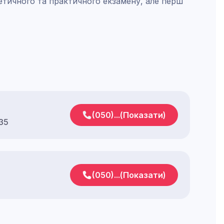
етичного та практичного екзамену, але перш
(050)...(Показати)
 35
(050)...(Показати)