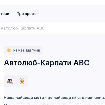
ктори
Про проєкт
Автолюб-Карпати АВС
немає відгуків
Автолюб-Карпати АВС
Наша найвища мета - це найвища якість навчання.