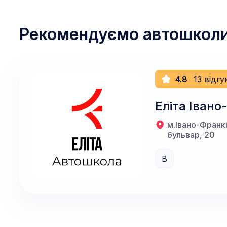
Рекомендуємо автошкол
4.8
13 відгу
Еліта Івано
м.Івано-Франк
бульвар, 20
B