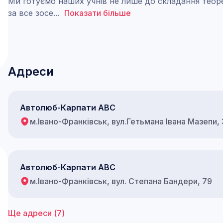
Ми готуємо наших учнів не лише до складання теор
за все зосе
...
Показати більше
Адреси
Автолюб-Карпати АВС
м.Івано-Франківськ, вул.Гетьмана Івана Мазепи,
Автолюб-Карпати АВС
м.Івано-Франківськ, вул. Степана Бандери, 79
Ще адреси (
7
)