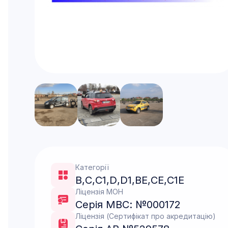
Категорії
B
,
C
,
C1
,
D
,
D1
,
ВЕ
,
CE
,
С1Е
Ліцензія МОН
Серія МВС: №000172
Ліцензія (Сертифікат про акредитацію)