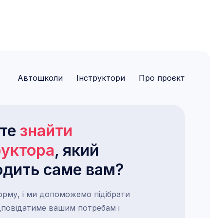
Автошколи
Інструктори
Про проєкт
ете
знайти
руктора
, який
одить саме вам?
орму, і ми допоможемо підібрати
ідповідатиме вашим потребам і