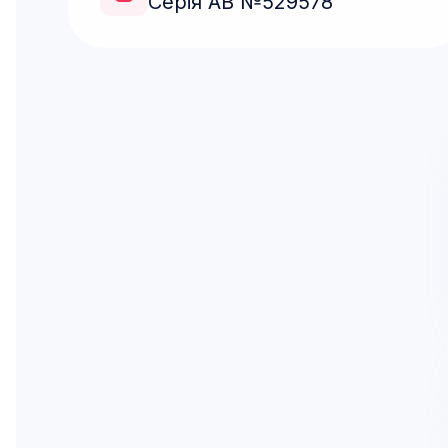
Серія АВ №529578