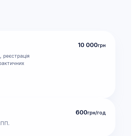
10 000
грн
, реєстрація
практичних
600
грн/год
КПП.