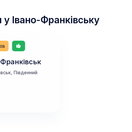
и у
Івано-Франківську
ків
-Франківськ
івськ, Південний