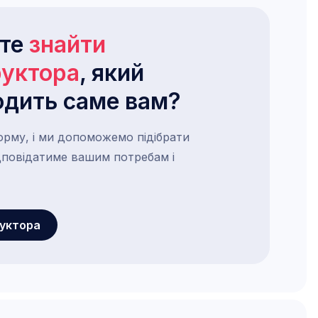
ете
знайти
руктора
, який
одить саме вам?
орму, і ми допоможемо підібрати
ідповідатиме вашим потребам і
руктора