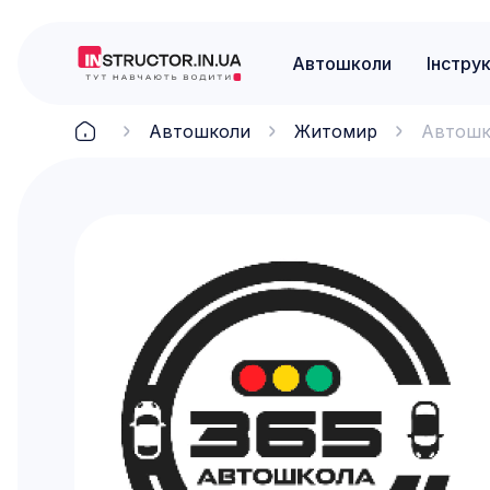
Автошколи
Інстру
Автошколи
Житомир
Автошк