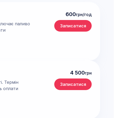
600
грн/год
Включає паливо
Записатися
ати
4 500
грн
і. Термін
Записатися
ть оплати