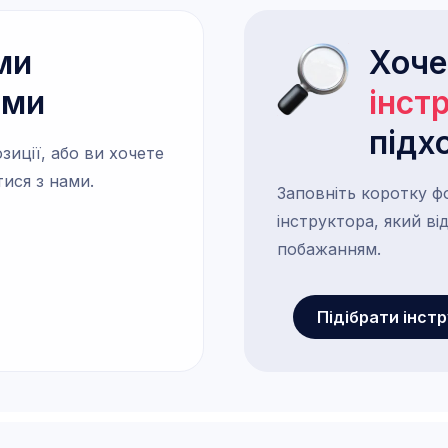
ми
Хоч
ами
інст
підх
зиції, або ви хочете
тися з нами.
Заповніть коротку ф
інструктора, який в
побажанням.
Підібрати інст