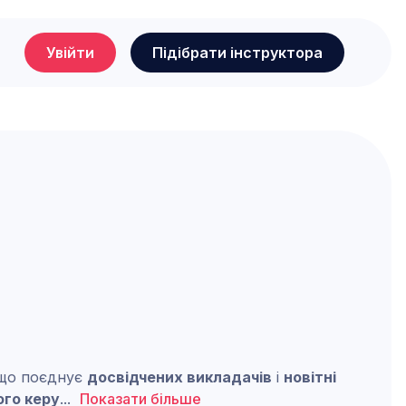
Увійти
Підібрати інструктора
 що поєднує
досвідчених викладачів
і
новітні
ого керу
...
Показати більше