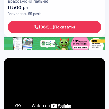
враховуючи пальне).
6 500
грн
Записались 55 разів
(066)...(Показати)