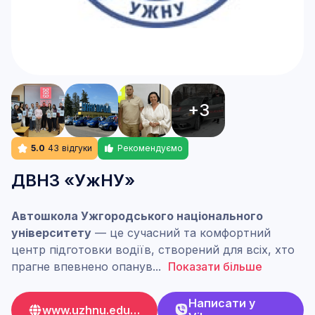
+3
5.0
43
відгуки
Рекомендуємо
ДВНЗ «УжНУ»
Автошкола Ужгородського національного
університету
— це сучасний та комфортний
центр підготовки водіїв, створений для всіх, хто
прагне впевнено опанув
...
Показати більше
Написати у
www.uzhnu.edu.ua