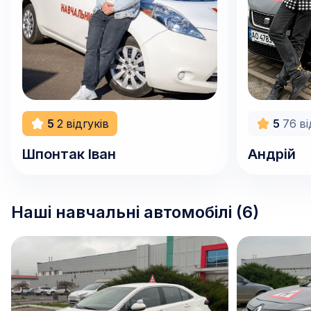
5
2
відгуків
5
76
ві
Шпонтак
Іван
Андрій
Наші навчальні автомобілі (
6
)