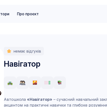
ктори
Про проєкт
немає відгуків
Навігатор
Автошкола
«Навігатор»
– сучасний навчальний закл
акцентом на практичні навички та глибоке розумін