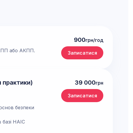
900
грн/год
МКПП або АКПП.
Записатися
н практики)
39 000
грн
Записатися
 основ безпеки
 базі НАІС