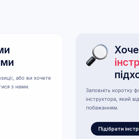
ми
Хоч
ами
інст
підх
зиції, або ви хочете
тися з нами.
Заповніть коротку ф
інструктора, який в
побажанням.
Підібрати інст