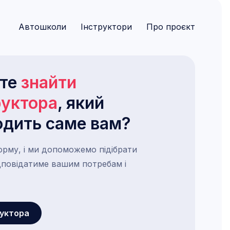
Автошколи
Інструктори
Про проєкт
ете
знайти
руктора
, який
одить саме вам?
орму, і ми допоможемо підібрати
ідповідатиме вашим потребам і
руктора