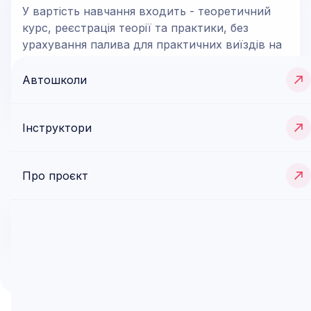
У вартість навчання входить - теоретичний
курс, реєстрація теорії та практики, без
урахування палива для практичних виїздів на
автомобілі з МКПП або АКПП.
8 000
грн
Автошколи
Інструктори
Відгуки (
0
)
Про проєкт
Тут ще немає відгуків
Додати відгук