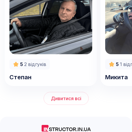
800
грн/год
800
грн/го
5
2
відгуків
5
1
від
Степан
Микита
Дивитися всі