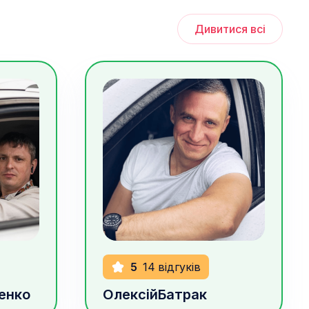
Дивитися всі
1000
грн/год
5
14
відгуків
енко
Олексій
Батрак