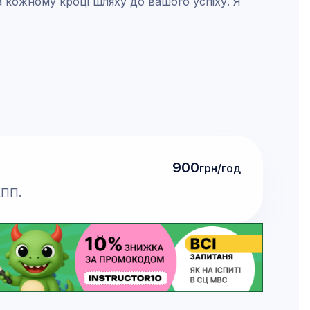
 кожному кроці шляху до вашого успіху. Я
900
грн/год
КПП.