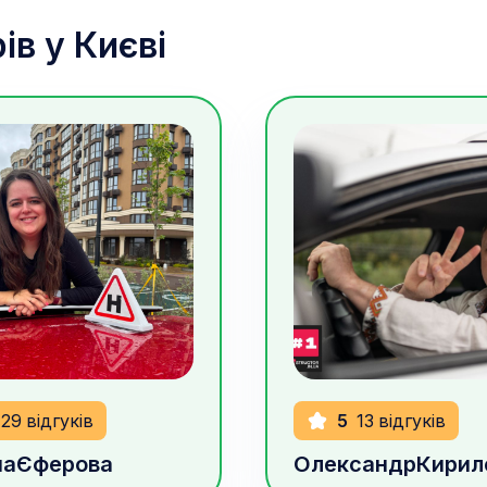
ів у
Києві
рн/год
1100
грн/год
29
відгуків
5
13
відгуків
на
Єферова
Олександр
Кирил