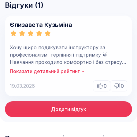
Відгуки (
1
)
Єлизавета Кузьміна
Хочу щиро подякувати інструктору за
професіоналізм, терпіння і підтримку 🙌
Навчання проходило комфортно і без стресу,
все пояснювалось зрозуміло і спокійно.
Показати детальний рейтинг
Завдяки такому підходу я змогла впевнено
почуватися за кермом і здала практичний
19.03.2026
0
0
іспит з першого разу 🚗🔥 Дуже рекомендую!
Додати відгук