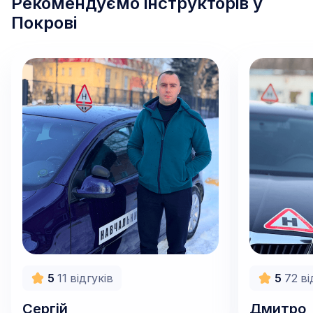
Рекомендуємо інструкторів у
Покрові
500
грн/год
500
грн/го
5
11
відгуків
5
72
ві
Сергій
Дмитро