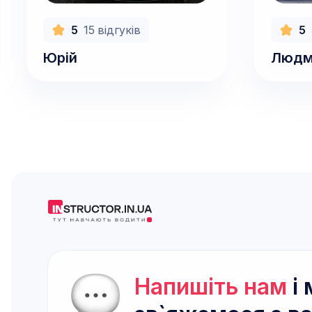
700
грн/год
600
гр
5
15
відгуків
5
Юрій
Людм
Напишіть нам
і 