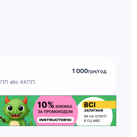
1 000
грн/год
МКПП або АКПП.