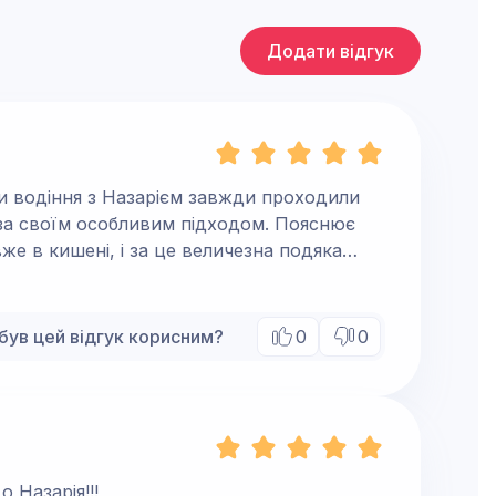
Додати відгук
снює
е в кишені, і за це величезна подяка
був цей відгук корисним?
0
0
 Назарія!!!