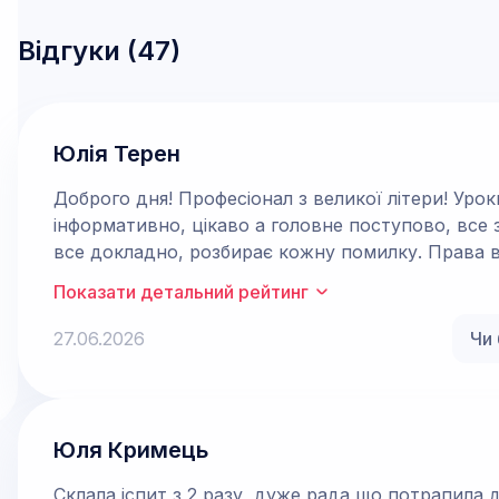
Відгуки (
47
)
Юлія Терен
Доброго дня! Професіонал з великої літери! Уроки водіння з Назарієм завжди проходили
інформативно, цікаво а головне поступово, все за своїм особливим підходом. Поя
все докладно, розбирає кожну помилку. Права вж
моєму інструктору!
Показати детальний рейтинг
27.06.2026
Чи 
Юля Кримець
Склала іспит з 2 разу, дуже рада що потрапила до