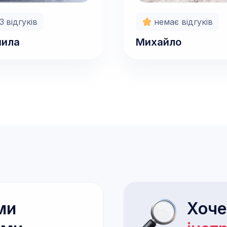
н/год
600
грн/год
3
відгуків
немає відгуків
ила
Михайло
ми
Хоч