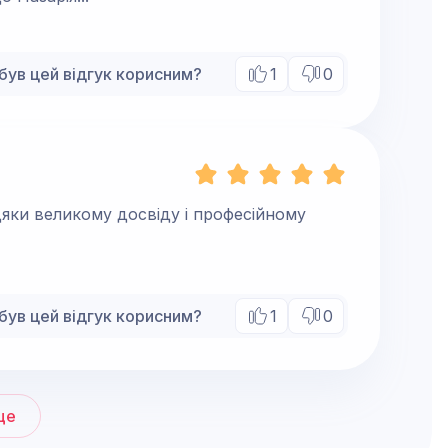
був цей відгук корисним?
1
0
яки великому досвіду і професійному
був цей відгук корисним?
1
0
ще