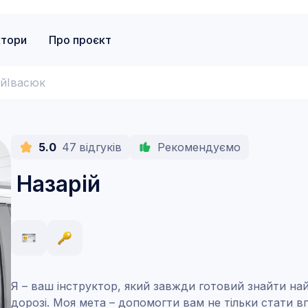
ктори
Про проєкт
ій
Івасюк
5.0
47
відгуків
Рекомендуємо
Назарій
Я – ваш інструктор, який завжди готовий знайти на
дорозі. Моя мета – допомогти вам не тільки стати в