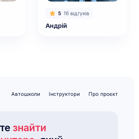
800
грн/год
5
16
відгуків
Андрій
Автошколи
Інструктори
Про проєкт
ете
знайти