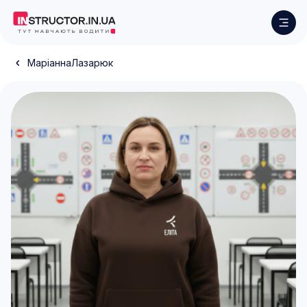
Маріанна
Лазарюк