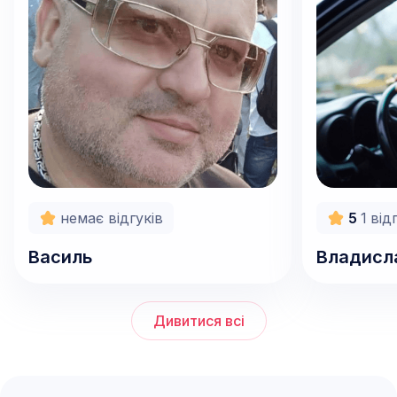
1500
грн/г
немає відгуків
5
1
від
Василь
Владисл
Дивитися всі