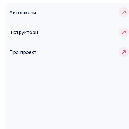
Автошколи
Призи та результати
Інструктори
1.
Приз у категорії “Найкраща
автошкола” України
– сертифікат на
50
літрів пального
(сума сертифікату
Про проєкт
3000 грн).
2.
Приз у категорії “Найкращий
інструктор” України :
1 місце –
сертифікат на
50 літрів пального
(номіналом 3000 грн)
2 місце –
сертифікат на
30 літрів пального
(номіналом 2000 грн),
3 місце –
сертифікат на
20 літрів пального