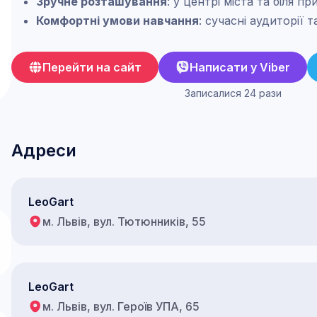
Зручне розташування
: у центрі міста та біля п
Комфортні умови навчання
: сучасні аудиторії т
Перейти на сайт
Написати у Viber
Записалися 24 рази
Адреси
LeoGart
м. Львів, вул. Тютюнників, 55
LeoGart
м. Львів, вул. Героїв УПА, 65