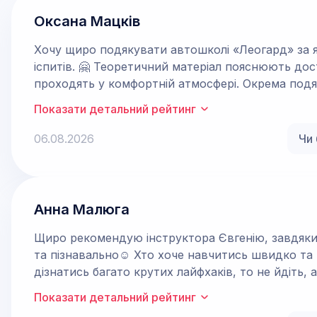
Оксана Мацків
Хочу щиро подякувати автошколі «Леогард» за я
іспитів. 🤗 Теоретичний матеріал пояснюють дост
проходять у комфортній атмосфері. Окрема подя
спокійна, уважна та професійна людина, яка вмі
Показати детальний рейтинг
а й додати впевненості за кермом. Кожне занят
детально, а складні моменти пояснювалися стільк
06.08.2026
Чи 
підготовці я склала практичний іспит з першого
вдячна за терпіння, підтримку та професійний п
особливо інструктора Євгенію всім, хто хоче от
почуватися за кермом!👍
Анна Малюга
Щиро рекомендую інструктора Євгенію, завдяк
та пізнавально☺️ Хто хоче навчитись швидко та
дізнатись багато крутих лайфхаків, то не йдіть, а
Показати детальний рейтинг