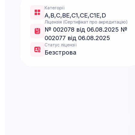
Категорії
A
,
B
,
C
,
ВЕ
,
C1
,
CE
,
С1Е
,
D
Ліцензія (Сертифікат про акредитацію)
№ 002078 від 06.08.2025 №
002077 від 06.08.2025
Статус ліцензії
Безстрова