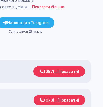
риміського вокзалу.
а авто з усім н
...
Показати більше
Написати в
Telegram
Записалися 28 разів
(097)...(Показати)
(073)...(Показати)