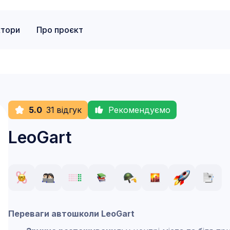
ктори
Про проєкт
5.0
31
відгук
Рекомендуємо
LeoGart
Переваги автошколи LeoGart