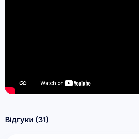
Відгуки (
31
)