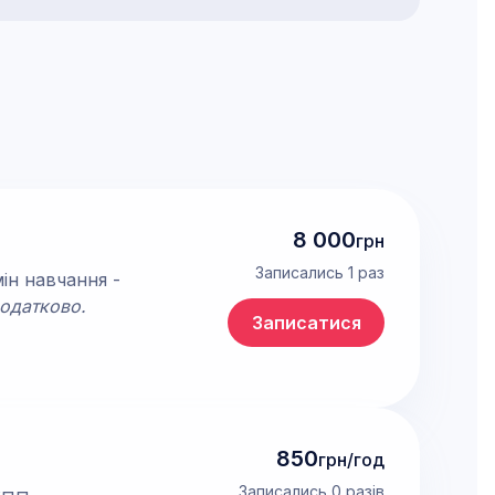
8 000
грн
Записались 1 раз
мін навчання -
додатково.
Записатися
850
грн/год
Записались 0 разів