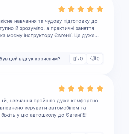
кісне навчання та чудову підготовку до
упно й зрозуміло, а практичні заняття
ка моєму інструктору Євгенії. Це дуже
є не лише навчити керувати автомобілем,
тя було корисним, усі помилки розбиралися
и разів, скільки було потрібно. Завдяки її
був цей відгук корисним?
0
0
 разу, а теоретичний — з другого. Дуже
ідхід. Рекомендую автошколу «Леогард» і
римати якісні знання та впевнено
и їй, навчання пройшло дуже комфортно
 впевнено керувати автомобілем та
 біжіть у цю автошколу до Євгенії!!!