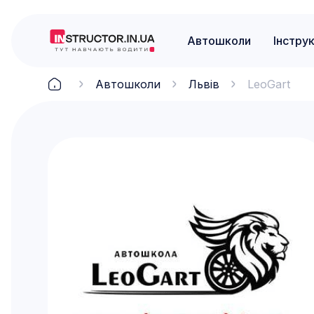
Автошколи
Інстру
Автошколи
Львів
LeoGart