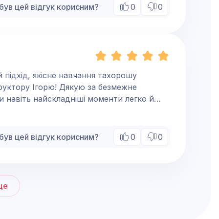
був цей відгук корисним?
0
0
 підхід, якісне навчання тахорошу
ти навіть найскладніші моменти легко й
тмосфері, без зайвого стресу, але
нання, досвід і віру в своїх учнів!
був цей відгук корисним?
0
0
ще