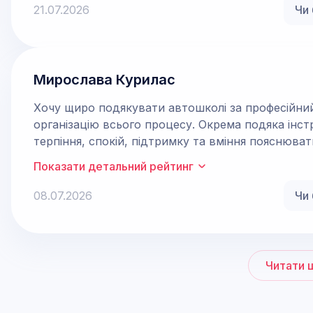
21.07.2026
Чи 
Мирослава Курилас
Хочу щиро подякувати автошколі за професійний
організацію всього процесу. Окрема подяка інструктору Ігорю! Дякую за безмежне
терпіння, спокій, підтримку та вміння пояснюва
зрозуміло. Кожне заняття проходило у дружній а
Показати детальний рейтинг
водночас дуже продуктивно! Щиро дякую за ваші з
08.07.2026
Чи 
Читати 