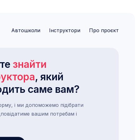
Автошколи
Інструктори
Про проєкт
ете
знайти
руктора
, який
одить саме вам?
орму, і ми допоможемо підібрати
ідповідатиме вашим потребам і