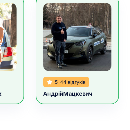
1000
грн/год
5
44
відгуків
к
Андрій
Мацкевич