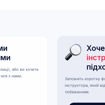
ми
Хоч
ами
інст
підх
зиції, або ви хочете
тися з нами.
Заповніть коротку ф
інструктора, який в
побажанням.