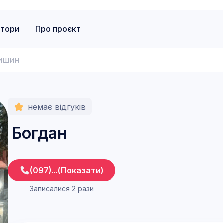
ктори
Про проєкт
ишин
немає відгуків
Богдан
(097)...(Показати)
Записалися 2 рази