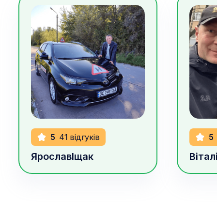
900
грн/год
1000
г
5
41
відгуків
5
Ярослав
Іщак
Вітал