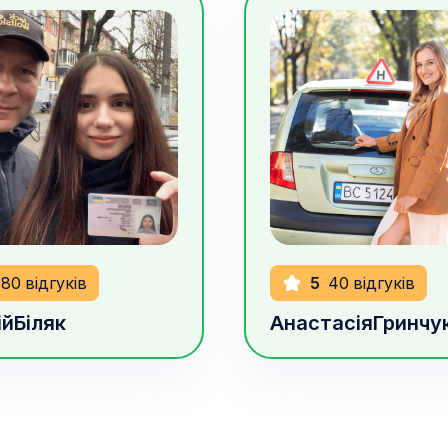
рн/год
850
грн/год
80
відгуків
5
40
відгуків
ій
Біляк
Анастасія
Гринчу