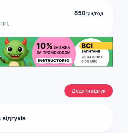
850
грн/год
КПП.
Додати відгук
 відгуків