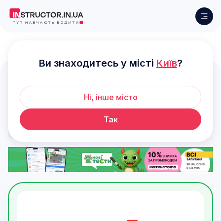
Черкаси
Ви знаходитесь у місті
Київ
?
Автошколи у Черкасах
Ні, інше місто
Так
Фільтри
Стандартне сортування