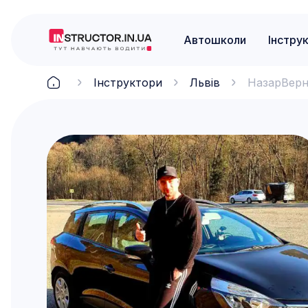
Автошколи
Інстру
Інструктори
Львів
Назар
Вер