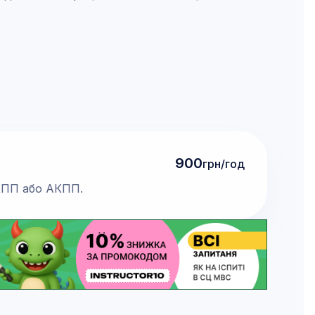
900
грн/год
МКПП або АКПП.