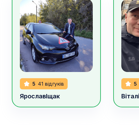
900
грн/год
1000
г
5
41
відгуків
5
Ярослав
Іщак
Вітал