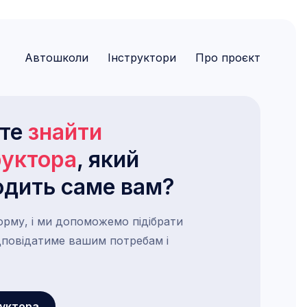
Автошколи
Інструктори
Про проєкт
ете
знайти
руктора
, який
одить саме вам?
орму, і ми допоможемо підібрати
ідповідатиме вашим потребам і
руктора