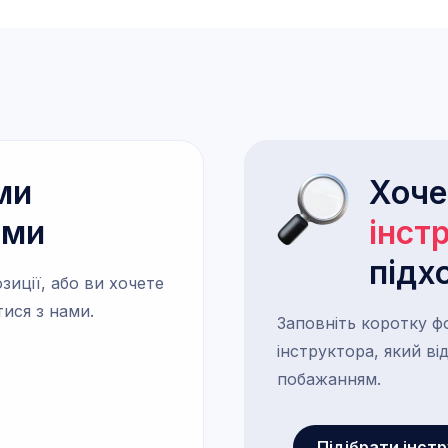
ми
Хоч
ами
інст
підх
зиції, або ви хочете
тися з нами.
Заповніть коротку ф
інструктора, який в
побажанням.
Підібрати інст