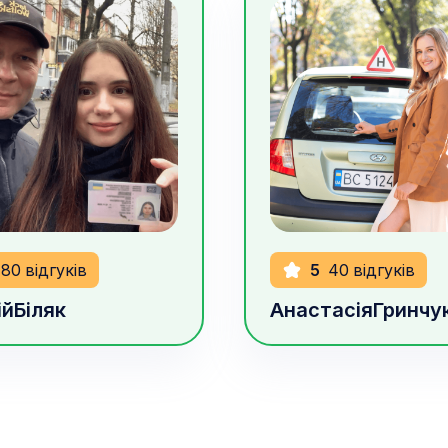
рн/год
850
грн/год
80
відгуків
5
40
відгуків
ій
Біляк
Анастасія
Гринчу