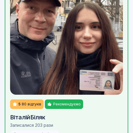
5
80
відгуків
Рекомендуємо
Віталій
Біляк
Записалися 203 рази