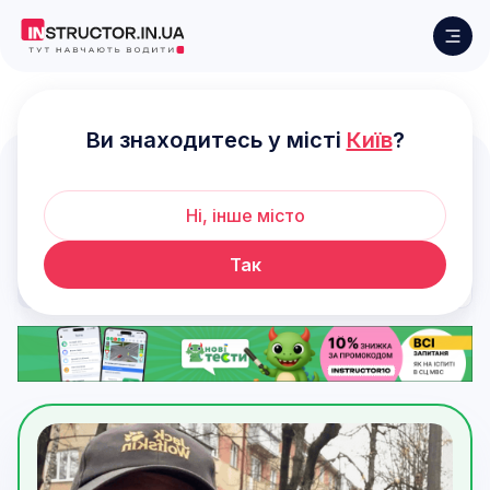
Львів
Ви знаходитесь у місті
Київ
?
Автоінструктори у Львові
Ні, інше місто
Так
Фільтри
Стандартне сортування