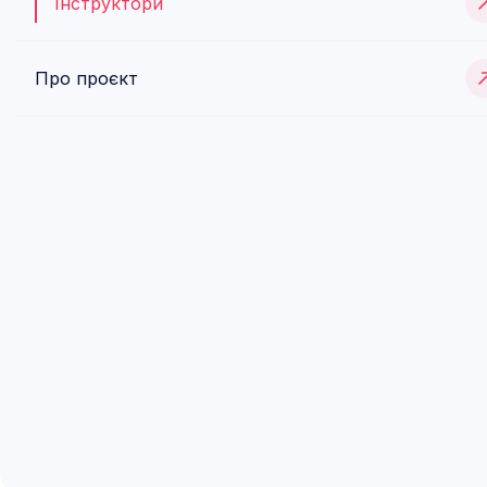
Інструктори
Залишити запит
Про проєкт
Хочете
знайти інструктора
,
який підходить саме вам?
Заповніть коротку форму, і ми
допоможемо підібрати інструктора, який
відповідатиме вашим потребам і
побажанням.
Підібрати інструктора