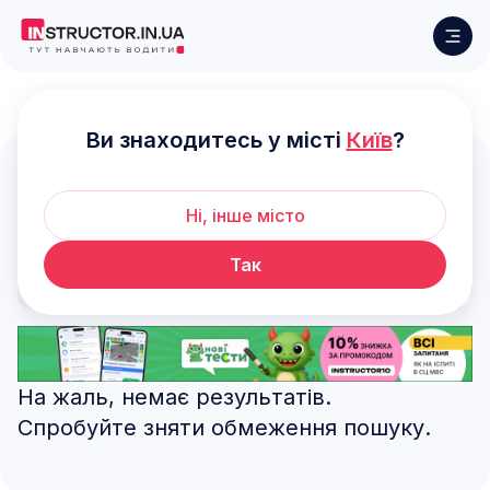
Конотоп
Ви знаходитесь у місті
Київ
?
Автоінструктори у Конотопі
Ні, інше місто
Так
Фільтри
Стандартне сортування
На жаль, немає результатів.
Спробуйте зняти обмеження пошуку.