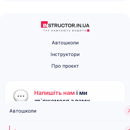
Автошколи
Інструктори
Про проєкт
Напишіть нам
і ми
зв`яжемося з вами
Автошколи
Якщо у вас є запитання, відгуки або
пропозиції, або ви хочете розпочати
співпрацю, не вагайтеся зв’язатися з нами.