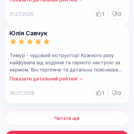
31.07.2026
1
0
Юлія Савчук
Тимур - чудовий інструктор! Кожного разу
кайфувала від водіння та гарного настрою за
кермом. Він терпляче та детально пояснював
кожен маневр, ми працювали над
Показати детальний рейтинг
проблемними місцями і дуже багато
практикувались на маршрутах. Щиро дякую
30.07.2026
1
0
Тимуру за навчання та підтримку, сміливо
раджу записуватись саме до нього!
Читати ще