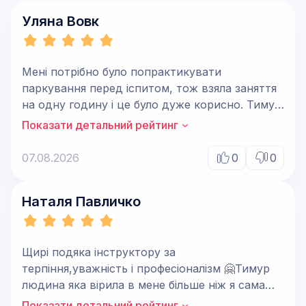
Уляна Вовк
Мені потрібно було попрактикувати
паркування перед іспитом, тож взяла заняття
на одну годину і це було дуже корисно. Тимур
допоміг зрозуміти мої помилки і підказав, які
Показати детальний рейтинг
способи паркування будуть значно
ефективнішими. Привітна і спокійна
07.08.2026
0
0
атмосфера. Раджу)
Наталя Павличко
Щирі подяка інструктору за
терпіння,уважність і професіоналізм 🤗Тимур
людина яка вірила в мене більше ніж я сама
✨Щира рекомендація 👌
Показати детальний рейтинг