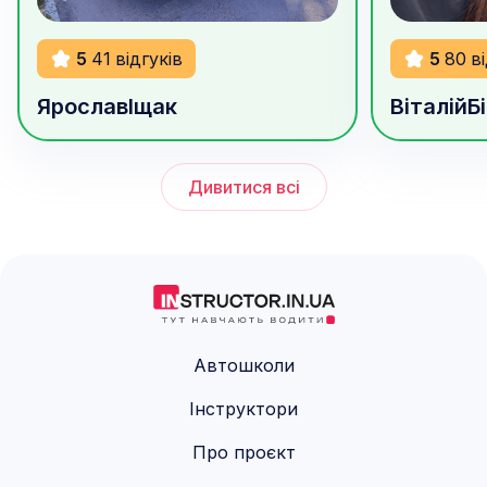
900
грн/год
1000
грн/г
5
41
відгуків
5
80
в
Ярослав
Іщак
Віталій
Б
Дивитися всі
Автошколи
Інструктори
Про проєкт